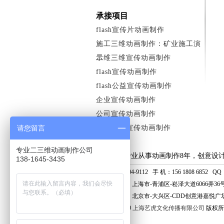
承接项目
flash宣传片动画制作
施工三维动画制作：矿业施工演
示
二维三维宣传动画制作
flash宣传动画制作
flash公益宣传动画制作
企业宣传动画制作
公司宣传动画制作
请您留言
水电法制宣传动画制作
专业二三维动画制作公司
上海艺虎专业从事动画制作8年，创意设
138-1645-3435
电话：400-804-9112 手 机：156 1808 6852 QQ：8
上海分公司：上海市-青浦区-崧泽大道6066弄36
北京分公司：北京市-大兴区-CDD创意港嘉悦广场
© 2006 - 2019
上海艺虎文化传播有限公司
版权所