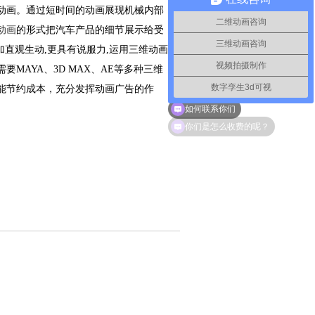
动画。通过短时间的动画展现机械内部
二维动画咨询
动画
的形式把汽车产品的细节展示给受
三维动画咨询
加直观生动,更具有说服力,运用三维动画
视频拍摄制作
AYA、3D MAX、AE等多种三维
数字孪生3d可视
能节约成本，充分发挥动画广告的作
如何联系你们
你们是怎么收费的呢？