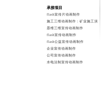
承接项目
flash宣传片动画制作
施工三维动画制作：矿业施工演
示
二维三维宣传动画制作
flash宣传动画制作
flash公益宣传动画制作
企业宣传动画制作
公司宣传动画制作
水电法制宣传动画制作