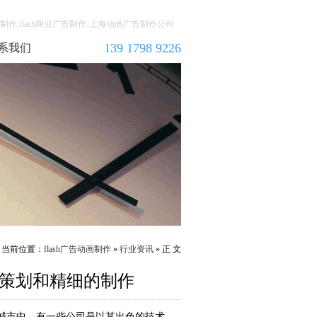
告动画制作,flash商业广告制作-上海动画广告制作公司
139 1798 9226
系我们
当前位置：
flash广告动画制作
»
行业资讯
» 正 文
地策划和精细的制作
城市中，有一些公司是以其出色的技术