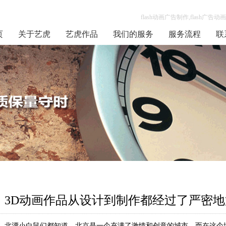
flash动画广告制作,flash广
页
关于艺虎
艺虎作品
我们的服务
服务流程
联
3D动画作品从设计到制作都经过了严密
北漂小白鼠们都知道，北京是一个充满了激情和创意的城市。而在这个