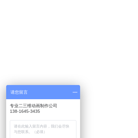
请您留言
专业二三维动画制作公司
138-1645-3435