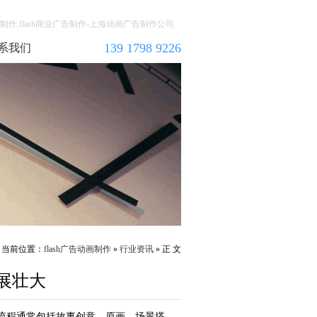
告动画制作,flash商业广告制作-上海动画广告制作公司
139 1798 9226
系我们
当前位置：
flash广告动画制作
»
行业资讯
» 正 文
展壮大
流程通常包括故事创意、原画、场景搭