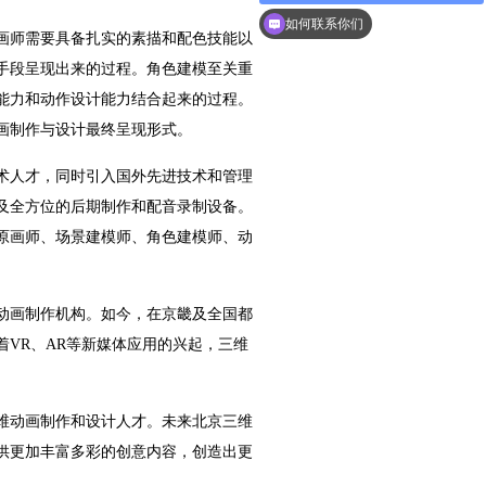
如何联系你们
画师需要具备扎实的素描和配色技能以
手段呈现出来的过程。角色建模至关重
能力和动作设计能力结合起来的过程。
画制作与设计最终呈现形式。
术人才，同时引入国外先进技术和管理
及全方位的后期制作和配音录制设备。
原画师、场景建模师、角色建模师、动
动画制作机构。如今，在京畿及全国都
VR、AR等新媒体应用的兴起，三维
维动画制作和设计人才。未来北京三维
供更加丰富多彩的创意内容，创造出更