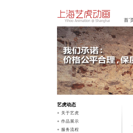
首`
艺虎动态
+
关于艺虎
+
作品展示
+
服务流程