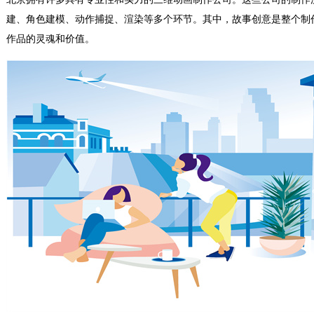
建、角色建模、动作捕捉、渲染等多个环节。其中，故事创意是整个制
作品的灵魂和价值。