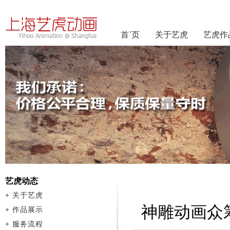
首`页
关于艺虎
艺虎作
艺虎动态
+
关于艺虎
神雕动画众
+
作品展示
+
服务流程